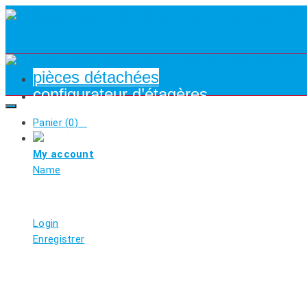
pièces détachées
configurateur d’étagères
Panier (
0
)
My account
Name
Login
Enregistrer