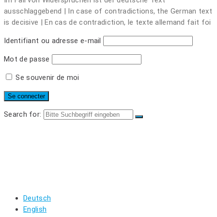
Im Fall von Widersprüchen ist der deutsche Text
ausschlaggebend | In case of contradictions, the German text
is decisive | En cas de contradiction, le texte allemand fait foi
Identifiant ou adresse e-mail
Mot de passe
Se souvenir de moi
Search for:
PIÈCES DÉTACHÉES
LOGIN
REGISTRIEREN
WARENKORB
MEIN KONTO
LOGOUT
Deutsch
English