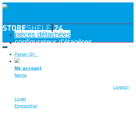
pièces détachées
configurateur d’étagères
Panier (
0
)
My account
Name
Logout
Login
Enregistrer