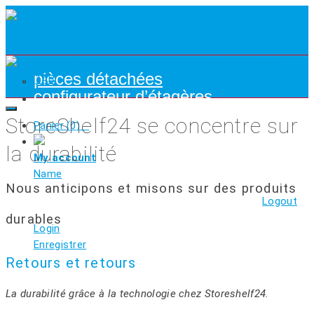
pièces détachées
configurateur d’étagères
StoreShelf24 se concentre sur
Panier (
0
)
la durabilité
My account
Name
Nous anticipons et misons sur des produits
Logout
durables
Login
Enregistrer
Retours et retours
La durabilité grâce à la technologie chez Storeshelf24.